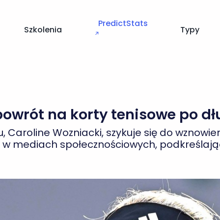
PredictStats
Szkolenia
Typy
↗
owrót na korty tenisowe po dł
 Caroline Wozniacki, szykuje się do wznowien
to w mediach społecznościowych, podkreślaj