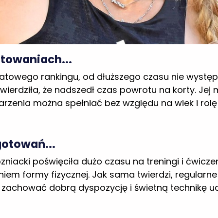
światowego rankingu, od dłuższego czasu nie wystę
ierdziła, że nadszedł czas powrotu na korty. Jej
zenia można spełniać bez względu na wiek i rolę 
gotowań...
niacki poświęciła dużo czasu na treningi i ćwicz
m formy fizycznej. Jak sama twierdzi, regularne wi
 zachować dobrą dyspozycję i świetną technikę u
...
ów, które napędzają Carolinę Wozniacki,
jest p
Olivii oraz syna Jamesa. To samo spotkało inne ma
z powodzeniem kontynuuje karierę tenisową po urodz