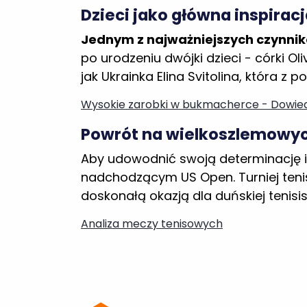
Wysokie zarobki w bukmacherce - Dowiedz
Powrót na wielkoszlemowych
Aby udowodnić swoją determinację i 
nadchodzącym US Open. Turniej tenis
doskonałą okazją dla duńskiej tenisi
Analiza meczy tenisowych
Zacznij zarabiać na zakładach bukmacherski
O firmie