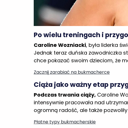
Caroline Wozniacki
, była liderka 
Jednak teraz duńska zawodniczka stw
chce pokazać swoim dzieciom, że mar
Zacznij zarabiać na bukmacherce
Ciąża jako ważny etap przy
Podczas trwania ciąży,
Caroline Woz
intensywnie pracowała nad utrzymanie
ogromną radość, ale także pozwoliły
Płatne typy bukmacherskie
Dzieci jako główna inspiracja
Jednym z najważniejszych czynnik
po urodzeniu dwójki dzieci - córki 
jak Ukrainka Elina Svitolina, która 