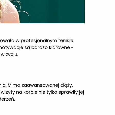
powała w profesjonalnym tenisie.
 motywacje są bardzo klarowne -
w życiu.
enia. Mimo zaawansowanej ciąży,
zyty na korcie nie tylko sprawiły jej
derzeń.
ragnienie powrotu do wysokiej formy
my grające w światowym tourze, takie
eniu dziecka.