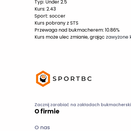
Zacznij zarabiać na zakładach bukmacherski
O firmie
O nas
Oferta
Szkolenia
Współpraca
⚡ PredictStats