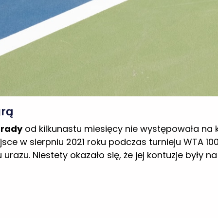
grą
Brady
od kilkunastu miesięcy nie występowała na k
jsce w sierpniu 2021 roku podczas turnieju WTA 10
razu. Niestety okazało się, że jej kontuzje były 
reszcie powróciła do rywalizacji. Jej pierwszy mec
ie zawodów pewnie pokonała japońską tenisistkę 
o po kontuzji.