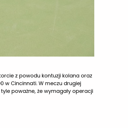
orcie z powodu kontuzji kolana oraz
00 w Cincinnati. W meczu drugiej
na tyle poważne, że wymagały operacji
z odbył się podczas imprezy ITF w
Okamurę wynikiem 6:2, 6:3. Na swoim