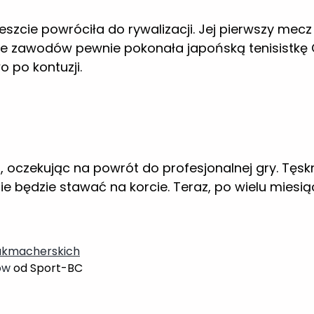
, oczekując na powrót do profesjonalnej gry. Tęskn
będzie stawać na korcie. Teraz, po wielu miesiąca
ukmacherskich
ów
od Sport-BC
kursy
będziesz zarabiał w długim terminie!