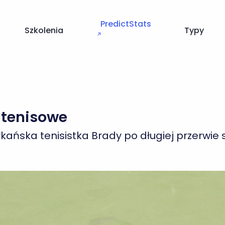
PredictStats
Szkolenia
Typy
↗
 tenisowe
ykańska tenisistka Brady po długiej przerwi