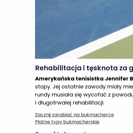
Rehabilitacja i tęsknota za 
Amerykańska tenisistka Jennifer 
stopy. Jej ostatnie zawody miały mie
rundy musiała się wycofać z powodu u
i długotrwałej rehabilitacji.
Zacznij zarabiać na bukmacherce
Płatne typy bukmacherskie
Powrót do gry!
Po długiej przerwie Jennifer Brady w
Grandby, Kanada. W pierwszej rundz
koncie ma już więc kolejne zwycięstw
Darmowe typy bukmacherskie