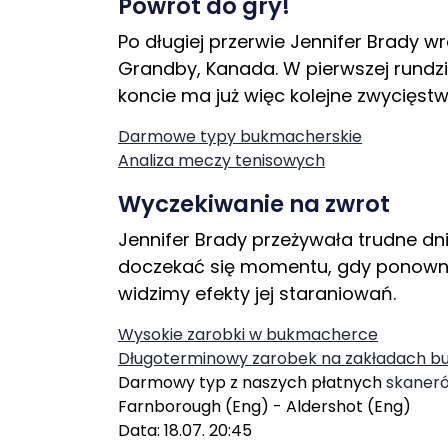
Analiza meczy tenisowych
Wyczekiwanie na zwrot
Jennifer Brady przeżywała trudne dni
doczekać się momentu, gdy ponownie 
widzimy efekty jej staraniowań.
Wysokie zarobki w bukmacherce
Długoterminowy zarobek na zakładach b
Darmowy typ z naszych płatnych
skaner
Farnborough (Eng) - Aldershot (Eng)
Data: 18.07. 20:45
Typ: Under 2.5
Kurs: 2.43
Sport: soccer
Kurs pobrany z STS
Przewaga nad bukmacherem: 10.86%
Kurs może ulec zmianie, grając
zawyżone 