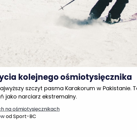
ycia kolejnego ośmiotysięcznika
 najwyższy szczyt pasma Karakorum w Pakistanie. T
 jako narciarz ekstremalny.
ch na ośmiotysięcznikach
ów
od Sport-BC
kursy
będziesz zarabiał w długim terminie!