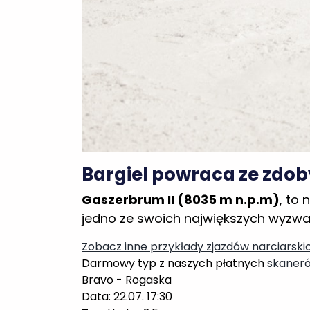
Bargiel powraca ze zdob
Gaszerbrum II (8035 m n.p.m)
, to
jedno ze swoich największych wyzwań
Zobacz inne przykłady zjazdów narciarski
Darmowy typ z naszych płatnych
skaner
Bravo - Rogaska
Data: 22.07. 17:30
Typ: Under 2.5
Kurs: 1.91
Sport: soccer
Kurs pobrany z STS
Przewaga nad bukmacherem: 8.86%
Kurs może ulec zmianie, grając
zawyżone 