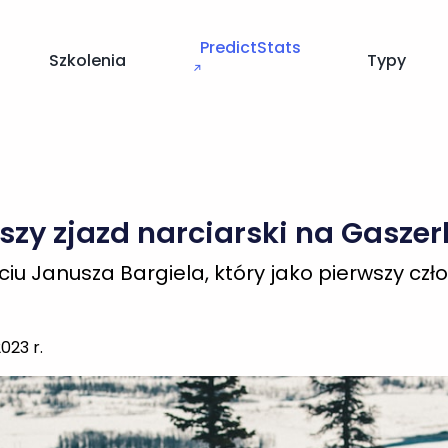
PredictStats
Szkolenia
Typy
↗
szy zjazd narciarski na Gaszer
ciu Janusza Bargiela, który jako pierwszy czł
2023 r.