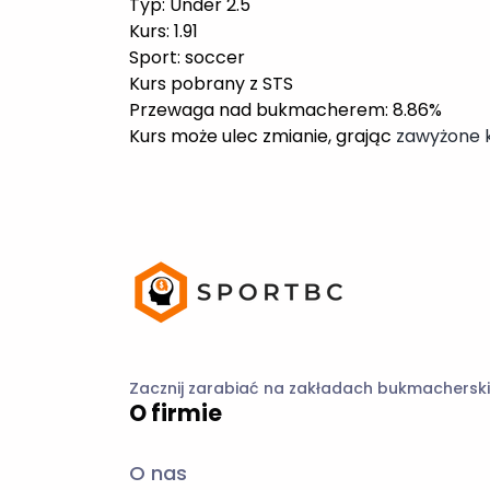
Zacznij zarabiać na zakładach bukmacherski
O firmie
O nas
Oferta
Szkolenia
Współpraca
⚡ PredictStats