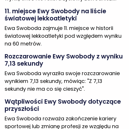
na 60 metrów.
Rozczarowanie Ewy Swobody z wyniku
7,13 sekundy
Ewa Swoboda wyraziła swoje rozczarowanie
wynikiem 7,13 sekundy, mówiąc: "Z 7,13
sekundy nie ma co się cieszyć".
Wątpliwości Ewy Swobody dotyczące
przyszłości
Ewa Swoboda rozważa zakończenie kariery
sportowej lub zmianę profesji ze względu na
trudności i presję związane z uprawianiem
sportu.
Mistrzostwa Europy i mistrzostwa
świata
Przed Ewą Swobodą jeszcze dwie wielkie