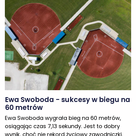
Ewa Swoboda - sukcesy w biegu na
60 metrów
Ewa Swoboda wygrała bieg na 60 metrów,
osiągając czas 7,13 sekundy. Jest to dobry
wynik, choć nie rekord życiowy zawodniczki.
11. miejsce Ewy Swobody na liście
światowej lekkoatletyki
Ewa Swoboda zajmuje 11. miejsce w historii
światowej lekkoatletyki pod względem wyniku