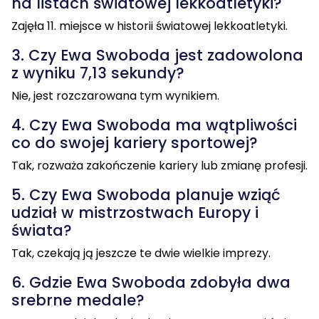
4. Czy Ewa Swoboda ma wątpliwości
co do swojej kariery sportowej?
Tak, rozważa zakończenie kariery lub zmianę profesji.
5. Czy Ewa Swoboda planuje wziąć
udział w mistrzostwach Europy i
świata?
Tak, czekają ją jeszcze te dwie wielkie imprezy.
6. Gdzie Ewa Swoboda zdobyła dwa
srebrne medale?
Na poprzednich edycjach mistrzostw Europy i świata.
7. Czy Ewa Swoboda otrzymuje
wsparcie od Polskiego Związku Lekkiej
Atletyki?
Tak, związek oferuje pomoc psychologiczną dla