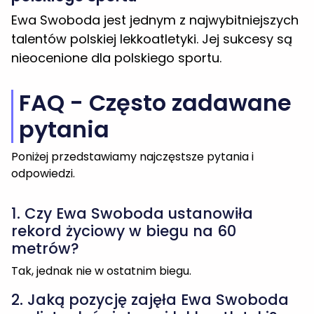
pytania
Poniżej przedstawiamy najczęstsze pytania i
odpowiedzi.
1. Czy Ewa Swoboda ustanowiła
rekord życiowy w biegu na 60
metrów?
Tak, jednak nie w ostatnim biegu.
2. Jaką pozycję zajęła Ewa Swoboda
na listach światowej lekkoatletyki?
Zajęła 11. miejsce w historii światowej lekkoatletyki.
3. Czy Ewa Swoboda jest zadowolona
z wyniku 7,13 sekundy?
Nie, jest rozczarowana tym wynikiem.