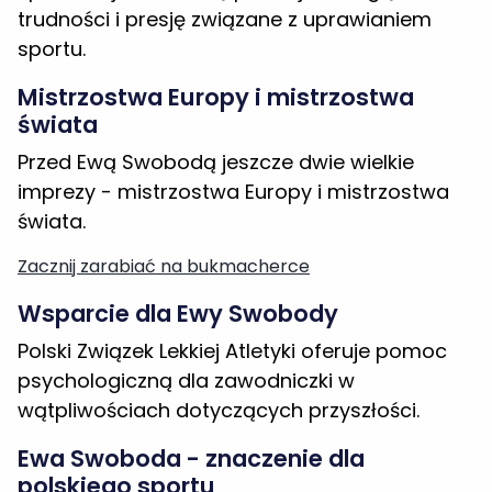
imprezy - mistrzostwa Europy i mistrzostwa
świata.
Zacznij zarabiać na bukmacherce
Wsparcie dla Ewy Swobody
Polski Związek Lekkiej Atletyki oferuje pomoc
psychologiczną dla zawodniczki w
wątpliwościach dotyczących przyszłości.
Ewa Swoboda - znaczenie dla
polskiego sportu
Ewa Swoboda jest jednym z najwybitniejszych
talentów polskiej lekkoatletyki. Jej sukcesy są
nieocenione dla polskiego sportu.
FAQ - Często zadawane