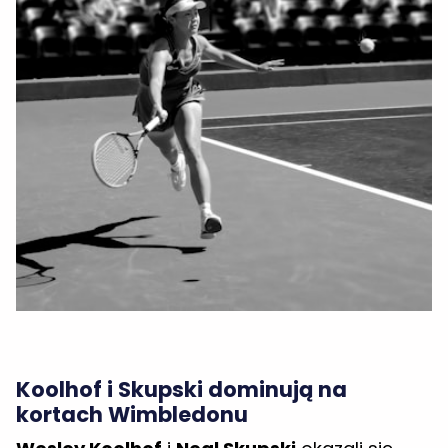
Koolhof i Skupski dominują na
kortach Wimbledonu
Wesley Koolhof
i
Neal Skupski
okazali się
niepokonani w turnieju debla odbywającym